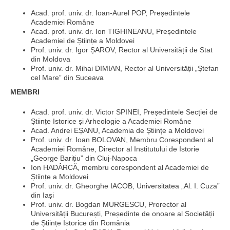
Acad. prof. univ. dr. Ioan-Aurel POP, Președintele
Academiei Române
Acad. prof. univ. dr. Ion TIGHINEANU, Președintele
Academiei de Științe a Moldovei
Prof. univ. dr. Igor ȘAROV, Rector al Universității de Stat
din Moldova
Prof. univ. dr. Mihai DIMIAN, Rector al Universității „Ștefan
cel Mare” din Suceava
MEMBRI
Acad. prof. univ. dr. Victor SPINEI, Președintele Secției de
Științe Istorice și Arheologie a Academiei Române
Acad. Andrei EȘANU, Academia de Științe a Moldovei
Prof. univ. dr. Ioan BOLOVAN, Membru Corespondent al
Academiei Române, Director al Institutului de Istorie
„George Barițiu” din Cluj-Napoca
Ion HADÂRCĂ, membru corespondent al Academiei de
Științe a Moldovei
Prof. univ. dr. Gheorghe IACOB, Universitatea „Al. I. Cuza”
din Iași
Prof. univ. dr. Bogdan MURGESCU, Prorector al
Universității București, Președinte de onoare al Societății
de Științe Istorice din România