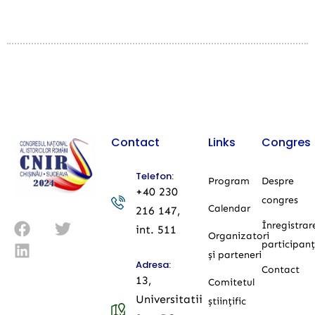
Contact
Links
Congres
Telefon:
Program
Despre
+40 230
congres
Calendar
216 147,
Înregistrar
int. 511
Organizatori
participanț
și parteneri
Adresa:
Contact
13,
Comitetul
Universitatii
științific