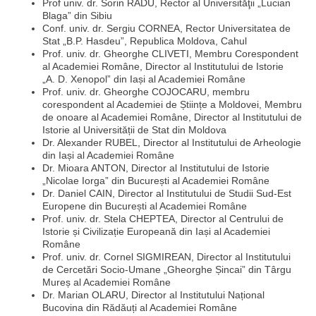
Prof univ. dr. Sorin RADU, Rector al Universităţii „Lucian
Blaga” din Sibiu
Conf. univ. dr. Sergiu CORNEA, Rector Universitatea de
Stat „B.P. Hasdeu”, Republica Moldova, Cahul
Prof. univ. dr. Gheorghe CLIVETI, Membru Corespondent
al Academiei Române, Director al Institutului de Istorie
„A. D. Xenopol” din Iași al Academiei Române
Prof. univ. dr. Gheorghe COJOCARU, membru
corespondent al Academiei de Științe a Moldovei, Membru
de onoare al Academiei Române, Director al Institutului de
Istorie al Universității de Stat din Moldova
Dr. Alexander RUBEL, Director al Institutului de Arheologie
din Iași al Academiei Române
Dr. Mioara ANTON, Director al Institutului de Istorie
„Nicolae Iorga” din București al Academiei Române
Dr. Daniel CAIN, Director al Institutului de Studii Sud-Est
Europene din București al Academiei Române
Prof. univ. dr. Stela CHEPTEA, Director al Centrului de
Istorie și Civilizație Europeană din Iași al Academiei
Române
Prof. univ. dr. Cornel SIGMIREAN, Director al Institutului
de Cercetări Socio-Umane „Gheorghe Șincai” din Târgu
Mureș al Academiei Române
Dr. Marian OLARU, Director al Institutului Național
Bucovina din Rădăuți al Academiei Române