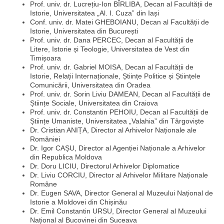
Prof. univ. dr. Lucrețiu-Ion BÎRLIBA, Decan al Facultății de
Istorie, Universitatea „Al. I. Cuza” din Iași
Conf. univ. dr. Matei GHEBOIANU, Decan al Facultății de
Istorie, Universitatea din București
Prof. univ. dr. Dana PERCEC, Decan al Facultății de
Litere, Istorie și Teologie, Universitatea de Vest din
Timișoara
Prof. univ. dr. Gabriel MOISA, Decan al Facultății de
Istorie, Relații Internaționale, Științe Politice și Științele
Comunicării, Universitatea din Oradea
Prof. univ. dr. Sorin Liviu DAMEAN, Decan al Facultății de
Științe Sociale, Universitatea din Craiova
Prof. univ. dr. Constantin PEHOIU, Decan al Facultății de
Științe Umaniste, Universitatea „Valahia” din Târgoviște
Dr. Cristian ANIȚA, Director al Arhivelor Naționale ale
României
Dr. Igor CAȘU, Director al Agenției Naționale a Arhivelor
din Republica Moldova
Dr. Doru LICIU, Directorul Arhivelor Diplomatice
Dr. Liviu CORCIU, Director al Arhivelor Militare Naționale
Române
Dr. Eugen SAVA, Director General al Muzeului Național de
Istorie a Moldovei din Chișinău
Dr. Emil Constantin URSU, Director General al Muzeului
Național al Bucovinei din Suceava