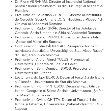
Dr. Florin ABRAHAM, Director al Institutului Naţional
pentru Studiul Totalitarismului din București al Academiei
Române
Prof. univ. dr. Sevastian CERCEL, Director al Institutului
de Cercetări Socio-Umane „C. S. Nicolăescu-Plopșor” din
Craiova al Academiei Române
Prof. univ. dr. Rudolf GRÄF, Director al Institutului de
Cercetări Socio-Umane din Sibiu al Academiei Române
Prof. univ. dr. Ștefan PURICI, Prorector al Universității
„Ștefan cel Mare” din Suceava
Conf. univ. dr. Lidia PĂDUREAC, Prim-prorector pentru
activitatea didactică al Universității de Stat „Alecu Russo”
din Bălţi, Republica Moldova
Prof. univ. dr. Arthur-Viorel TULUȘ, Prorector al
Universității „Dunărea de Jos” din Galați
Prof. univ. dr. Sorin Domițian ȘIPOȘ, Prorector al
Universității din Oradea
Lector univ. dr. Igor BERCU, Decan al Facultății de Istorie
și Filosofie, Universitatea de Stat din Moldova
Prof. univ. dr. Florin PINTESCU, Decan al Facultății de
Istorie, Geografie și Științe Sociale, Universitatea „Ștefan
cel Mare” din Suceava
Prof. univ. dr. Ovidiu GHITTA, Decan al Facultății de
Istorie și Filosofie, Universitatea „Babeș-Bolyai” din Cluj-
Napoca